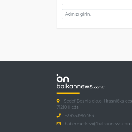
Sedef Bosnia d.o.o. Hrasnička ces
71210 Ilidža
+38733957463
habermerkezi@balkannews.com.