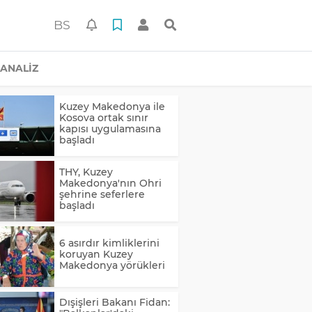
BS
ANALİZ
Kuzey Makedonya ile
Kosova ortak sınır
kapısı uygulamasına
başladı
THY, Kuzey
Makedonya'nın Ohri
şehrine seferlere
başladı
6 asırdır kimliklerini
koruyan Kuzey
Makedonya yörükleri
Dışişleri Bakanı Fidan: