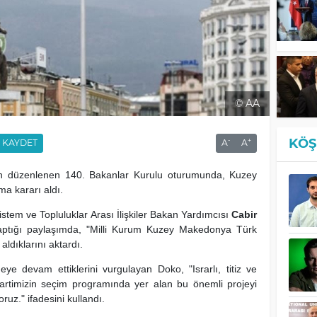
© AA
KÖŞ
-
+
KAYDET
A
A
 düzenlenen 140. Bakanlar Kurulu oturumunda, Kuzey
a kararı aldı.
stem ve Topluluklar Arası İlişkiler Bakan Yardımcısı
Cabir
ptığı paylaşımda, "Milli Kurum Kuzey Makedonya Türk
aldıklarını aktardı.
meye devam ettiklerini vurgulayan Doko, "Israrlı, titiz ve
partimizin seçim programında yer alan bu önemli projeyi
uz." ifadesini kullandı.