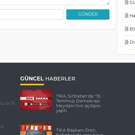
Giz
GÖNDER
Ha
Eti
Dü
GÜNCEL
HABERLER
TİKA, Sırbistan'da "15
Temmuz Demokrasi
ta br.15
Meydanı"nın açılışını
yaptı
tr
TİKA Başkanı Eren,
Sırbistan'da açık hava