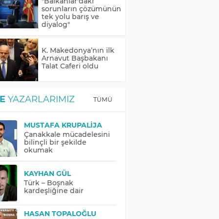
"Balkanlar'daki
sorunların çözümünün
tek yolu barış ve
diyalog"
K. Makedonya’nın ilk
Arnavut Başbakanı
Talat Caferi oldu
E
YAZARLARIMIZ
TÜMÜ
MUSTAFA KRUPALIJA
Çanakkale mücadelesini
bilinçli bir şekilde
okumak
KAYHAN GÜL
Türk – Boşnak
kardeşliğine dair
HASAN TOPALOĞLU