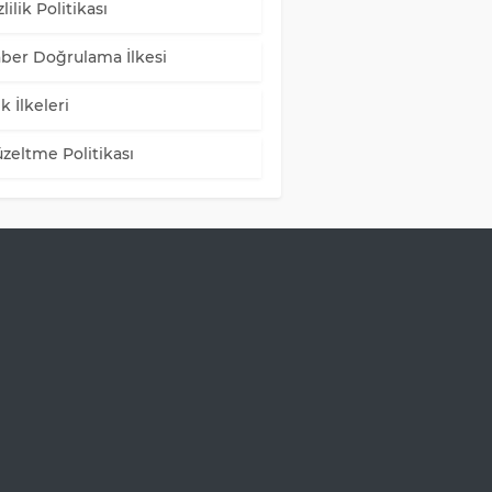
lilik Politikası
ber Doğrulama İlkesi
k İlkeleri
zeltme Politikası