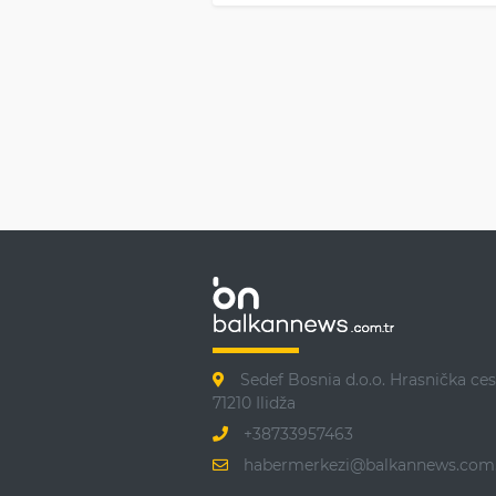
Sedef Bosnia d.o.o. Hrasnička ces
71210 Ilidža
+38733957463
habermerkezi@balkannews.com.