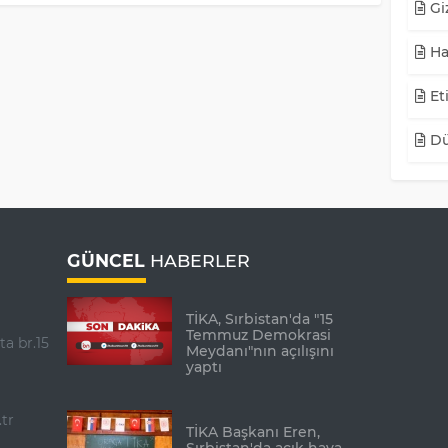
Giz
Ha
Eti
Dü
GÜNCEL
HABERLER
TİKA, Sırbistan'da "15
Temmuz Demokrasi
ta br.15
Meydanı"nın açılışını
yaptı
tr
TİKA Başkanı Eren,
Sırbistan'da açık hava