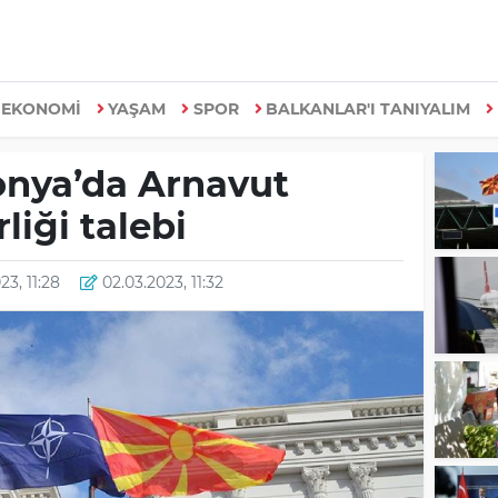
EKONOMİ
YAŞAM
SPOR
BALKANLAR'I TANIYALIM
nya’da Arnavut
liği talebi
23, 11:28
02.03.2023, 11:32