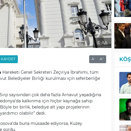
© AA
KÖŞ
-
+
KAYDET
A
A
a
Hareketi Genel Sekreteri Zeçiriya İbrahimi, tüm
vut Belediyeler Birliği kurulması için seferberliğe
ırp sayısından çok daha fazla Arnavut yaşadığına
edonya’da kalkınma için hiçbir kaynağa sahip
öyle bir birlik, belediye alt yapı projelerinin
yardımcı olabilir” dedi.
 Kosova’da buna müsaade ediyorsa, Kuzey
e sordu.