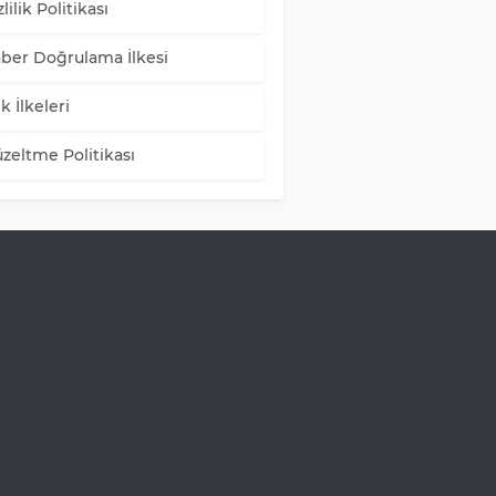
lilik Politikası
ber Doğrulama İlkesi
k İlkeleri
zeltme Politikası