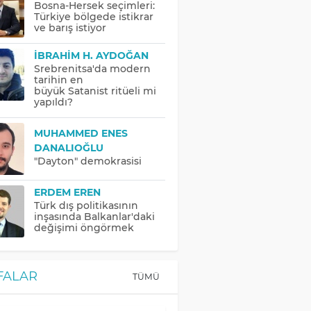
Bosna-Hersek seçimleri:
Türkiye bölgede istikrar
ve barış istiyor
İBRAHIM H. AYDOĞAN
Srebrenitsa'da modern
tarihin en
büyük Satanist ritüeli mi
yapıldı?
MUHAMMED ENES
DANALIOĞLU
"Dayton" demokrasisi
ERDEM EREN
Türk dış politikasının
inşasında Balkanlar'daki
değişimi öngörmek
FALAR
TÜMÜ