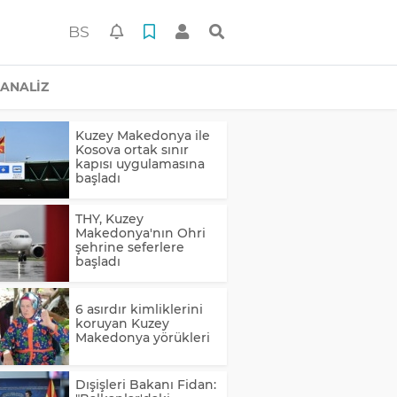
BS
ANALİZ
Kuzey Makedonya ile
Kosova ortak sınır
kapısı uygulamasına
başladı
THY, Kuzey
Makedonya'nın Ohri
şehrine seferlere
başladı
6 asırdır kimliklerini
koruyan Kuzey
Makedonya yörükleri
Dışişleri Bakanı Fidan: