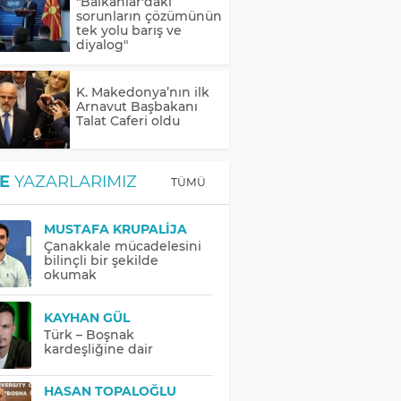
"Balkanlar'daki
sorunların çözümünün
tek yolu barış ve
diyalog"
K. Makedonya’nın ilk
Arnavut Başbakanı
Talat Caferi oldu
E
YAZARLARIMIZ
TÜMÜ
MUSTAFA KRUPALIJA
Çanakkale mücadelesini
bilinçli bir şekilde
okumak
KAYHAN GÜL
Türk – Boşnak
kardeşliğine dair
HASAN TOPALOĞLU