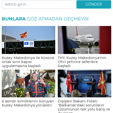
GÖNDER
BUNLARA
GÖZ ATMADAN GEÇMEYIN
Kuzey Makedonya ile Kosova
THY, Kuzey Makedonya'nın
ortak sınır kapısı
Ohri şehrine seferlere
uygulamasına başladı
başladı
6 asırdır kimliklerini koruyan
Dışişleri Bakanı Fidan:
Kuzey Makedonya yörükleri
"Balkanlar'daki sorunların
çözümünün tek yolu barış ve