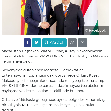
© Facebook
-
+
KAYDET
A
A
Macaristan Başbakanı Viktor Orban, Kuzey Makedonya’nın
ana muhalefet partisi VMRO-DPMNE lideri Hristiyan Mitskoski
ile bir araya geldi.
Slovenya’da düzenlenen Merkezci Demokratlar
Enternasyonali toplantısındaki görüşmede Orban, Kuzey
Makedonya’daki seçimler öncesinde milliyetçi tabana sahip
VMRO-DPMNE liderine partisi Fidesz’in siyasi tecrübelerini
paylaşma ve destek sağlama teklifinde bulundu.
Orban ve Mitskoski görüşmede ayrıca bölgede ekonomik iş
birliği, yolsuzlukla ve suçla mücadeleye ilişkin konuları
görüştü.