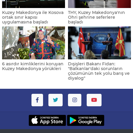
Kuzey Makedonya ile Kosova
THY, Kuzey Makedonya'nın
ortak sınır kapısı
Ohri şehrine seferlere
uygulamasına başladı
başladı
6 asırdır kimliklerini koruyan
Dışişleri Bakanı Fidan:
Kuzey Makedonya yörükleri
"Balkanlar'daki sorunların
çözümünün tek yolu barış ve
diyalog"