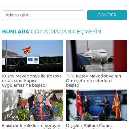
GÖNDER
BUNLARA
GÖZ ATMADAN GEÇMEYIN
Kuzey Makedonya ile Kosova
THY, Kuzey Makedonya'nın
ortak sınır kapısı
Ohri şehrine seferlere
uygulamasına başladı
başladı
6 asırdır kimliklerini koruyan
Dışişleri Bakanı Fidan: