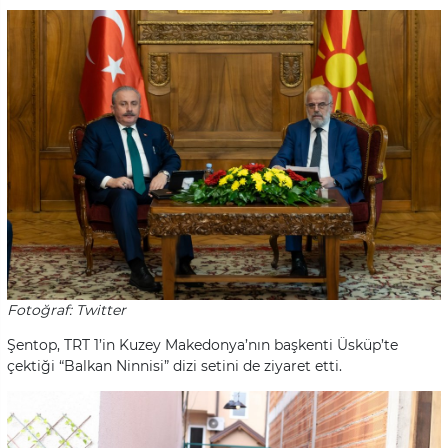
Fotoğraf: Twitter
Şentop, TRT 1’in Kuzey Makedonya’nın başkenti Üsküp’te
çektiği “Balkan Ninnisi” dizi setini de ziyaret etti.