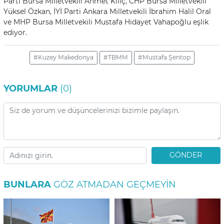
Parti Bursa Milletvekili Ahmet Kılıç, CHP Bursa Milletvekili
Yüksel Özkan, İYİ Parti Ankara Milletvekili İbrahim Halil Oral
ve MHP Bursa Milletvekili Mustafa Hidayet Vahapoğlu eşlik
ediyor.
#Kuzey Makedonya
#TBMM
#Mustafa Şentop
YORUMLAR
(0)
GÖNDER
BUNLARA
GÖZ ATMADAN GEÇMEYIN