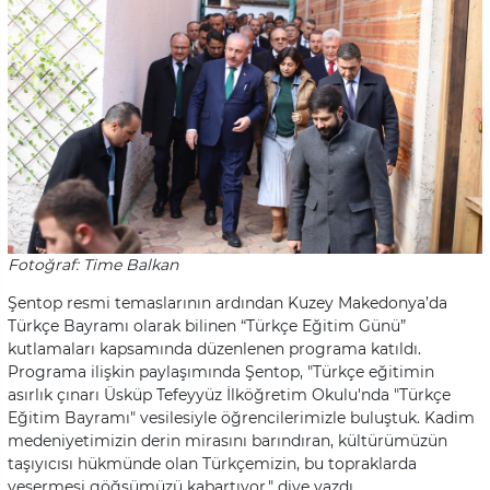
Fotoğraf: Time Balkan
Şentop resmi temaslarının ardından Kuzey Makedonya’da
Türkçe Bayramı olarak bilinen “Türkçe Eğitim Günü”
kutlamaları kapsamında düzenlenen programa katıldı.
Programa ilişkin paylaşımında Şentop, "Türkçe eğitimin
asırlık çınarı Üsküp Tefeyyüz İlköğretim Okulu'nda "Türkçe
Eğitim Bayramı" vesilesiyle öğrencilerimizle buluştuk. Kadim
medeniyetimizin derin mirasını barındıran, kültürümüzün
taşıyıcısı hükmünde olan Türkçemizin, bu topraklarda
yeşermesi göğsümüzü kabartıyor." diye yazdı.