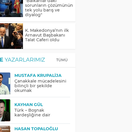
"Balkanlar'daki
sorunların çözümünün
tek yolu barış ve
diyalog"
K. Makedonya’nın ilk
Arnavut Başbakanı
Talat Caferi oldu
E
YAZARLARIMIZ
TÜMÜ
MUSTAFA KRUPALIJA
Çanakkale mücadelesini
bilinçli bir şekilde
okumak
KAYHAN GÜL
Türk – Boşnak
kardeşliğine dair
HASAN TOPALOĞLU