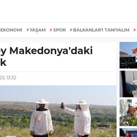
EKONOMİ
YAŞAM
SPOR
BALKANLAR'I TANIYALIM
ey Makedonya'daki
ek
3, 13:32