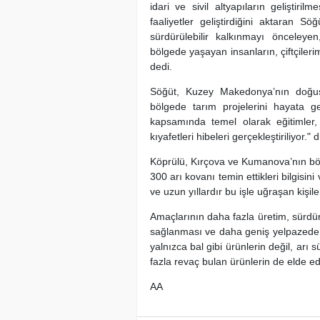
idari ve sivil altyapıların geliştiri
faaliyetler geliştirdiğini aktaran Sö
sürdürülebilir kalkınmayı önceleyen,
bölgede yaşayan insanların, çiftçileri
dedi.
Söğüt, Kuzey Makedonya’nın doğus
bölgede tarım projelerini hayata geçir
kapsamında temel olarak eğitimler, A
kıyafetleri hibeleri gerçekleştiriliyor."
Köprülü, Kırçova ve Kumanova’nın böl
300 arı kovanı temin ettikleri bilgisi
ve uzun yıllardır bu işle uğraşan kişil
Amaçlarının daha fazla üretim, sürdürü
sağlanması ve daha geniş yelpazede ü
yalnızca bal gibi ürünlerin değil, arı
fazla revaç bulan ürünlerin de elde edi
AA