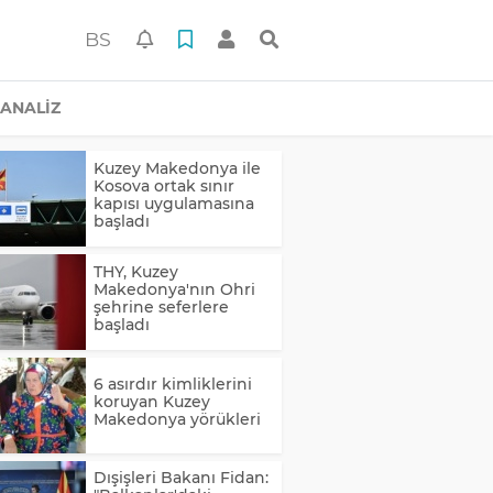
BS
ANALİZ
Kuzey Makedonya ile
Kosova ortak sınır
kapısı uygulamasına
başladı
THY, Kuzey
Makedonya'nın Ohri
şehrine seferlere
başladı
6 asırdır kimliklerini
koruyan Kuzey
Makedonya yörükleri
Dışişleri Bakanı Fidan: