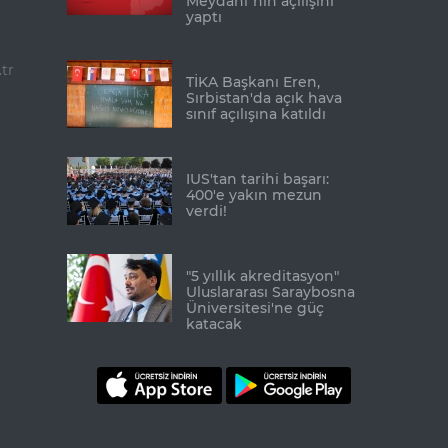
Meydanı"nın açılışını
yaptı
tr
TİKA Başkanı Eren,
Sırbistan'da açık hava
sınıf açılışına katıldı
IUS'tan tarihi başarı:
400'e yakın mezun
verdi!
"5 yıllık akreditasyon"
Uluslararası Saraybosna
Üniversitesi'ne güç
katacak