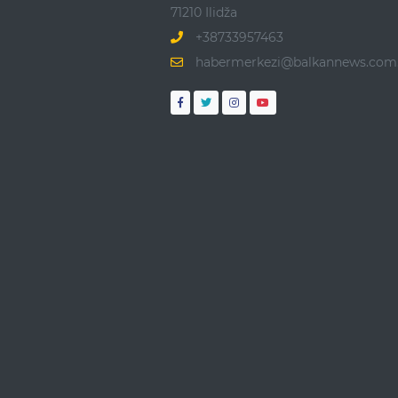
71210 Ilidža
+38733957463
habermerkezi@balkannews.com.