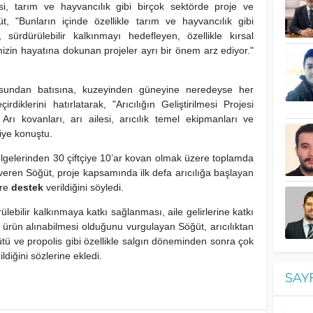
lmesi, tarım ve hayvancılık gibi birçok sektörde proje ve
ğüt, "Bunların içinde özellikle tarım ve hayvancılık gibi
 sürdürülebilir kalkınmayı hedefleyen, özellikle kırsal
mizin hayatına dokunan projeler ayrı bir önem arz ediyor."
undan batısına, kuzeyinden güneyine neredeyse her
diklerini hatırlatarak, "Arıcılığın Geliştirilmesi Projesi
rı kovanları, arı ailesi, arıcılık temel ekipmanları ve
 diye konuştu.
gelerinden 30 çiftçiye 10’ar kovan olmak üzere toplamda
ni veren Söğüt, proje kapsamında ilk defa arıcılığa başlayan
ere
destek
verildiğini söyledi.
lebilir kalkınmaya katkı sağlanması, aile gelirlerine katkı
rün alınabilmesi olduğunu vurgulayan Söğüt, arıcılıktan
 sütü ve propolis gibi özellikle salgın döneminden sonra çok
ldiğini sözlerine ekledi.
SAY