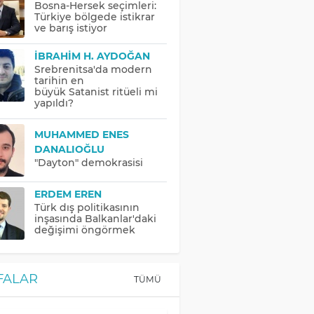
Bosna-Hersek seçimleri:
Türkiye bölgede istikrar
ve barış istiyor
İBRAHIM H. AYDOĞAN
Srebrenitsa'da modern
tarihin en
büyük Satanist ritüeli mi
yapıldı?
MUHAMMED ENES
DANALIOĞLU
"Dayton" demokrasisi
ERDEM EREN
Türk dış politikasının
inşasında Balkanlar'daki
değişimi öngörmek
FALAR
TÜMÜ