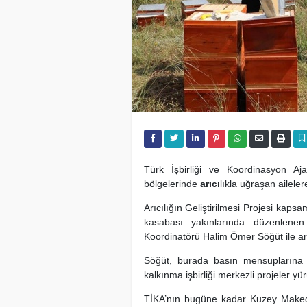
Türk İşbirliği ve Koordinasyon Aj
bölgelerinde
arıcı
lıkla uğraşan ailel
Arıcılığın Geliştirilmesi Projesi ka
kasabası yakınlarında düzenlenen
Koordinatörü Halim Ömer Söğüt ile arıc
Söğüt, burada basın mensuplarına
kalkınma işbirliği merkezli projeler yür
TİKA’nın bugüne kadar Kuzey Makedony