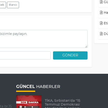
Giz
tek
#arıcı
Ha
Eti
Dü
GÖNDER
GÜNCEL
HABERLER
TİKA, Sırbistan'da "15
Temmuz Demokrasi
ta br.15