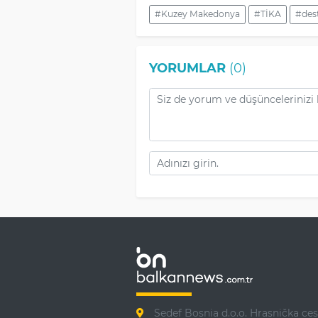
#Kuzey Makedonya
#TİKA
#des
YORUMLAR
(0)
Sedef Bosnia d.o.o. Hrasnička ces