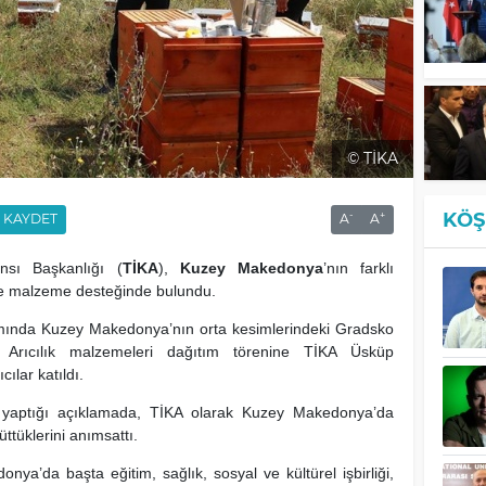
© TİKA
KÖŞ
-
+
KAYDET
A
A
ansı Başkanlığı (
TİKA
),
Kuzey Makedonya
’nın farklı
ere malzeme desteğinde bulundu.
psamında Kuzey Makedonya’nın orta kesimlerindeki Gradsko
 Arıcılık malzemeleri dağıtım törenine TİKA Üsküp
ılar katıldı.
 yaptığı açıklamada, TİKA olarak Kuzey Makedonya’da
üttüklerini anımsattı.
a’da başta eğitim, sağlık, sosyal ve kültürel işbirliği,