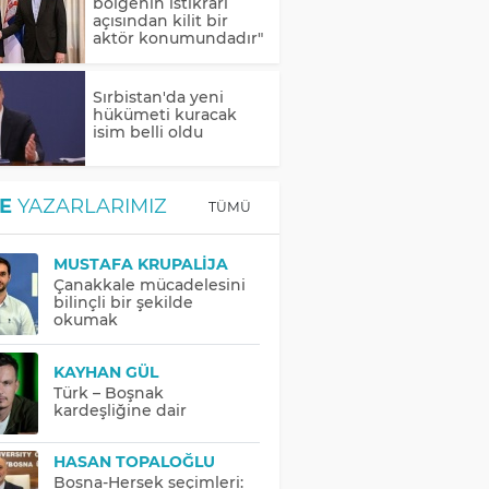
bölgenin istikrarı
açısından kilit bir
aktör konumundadır"
Sırbistan'da yeni
hükümeti kuracak
isim belli oldu
E
YAZARLARIMIZ
TÜMÜ
MUSTAFA KRUPALIJA
Çanakkale mücadelesini
bilinçli bir şekilde
okumak
KAYHAN GÜL
Türk – Boşnak
kardeşliğine dair
HASAN TOPALOĞLU
Bosna-Hersek seçimleri: