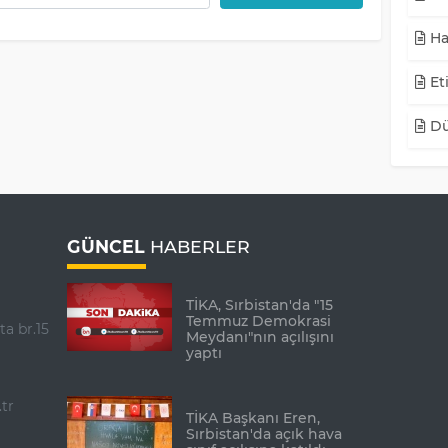
Ha
Eti
Dü
GÜNCEL
HABERLER
TİKA, Sırbistan'da "15
Temmuz Demokrasi
ta br.15
Meydanı"nın açılışını
yaptı
tr
TİKA Başkanı Eren,
Sırbistan'da açık hava