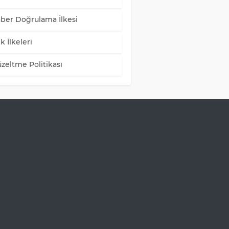
ber Doğrulama İlkesi
k İlkeleri
zeltme Politikası