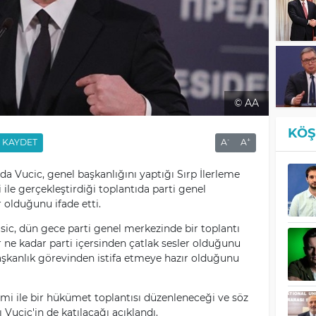
© AA
KÖŞ
-
+
KAYDET
A
A
Vucic, genel başkanlığını yaptığı Sırp İlerleme
i ile gerçekleştirdiği toplantıda parti genel
olduğunu ifade etti.
sic, dün gece parti genel merkezinde bir toplantı
er ne kadar parti içersinden çatlak sesler olduğunu
şkanlık görevinden istifa etmeye hazır olduğunu
 ile bir hükümet toplantısı düzenleneceği ve söz
ucic'in de katılacağı açıklandı.