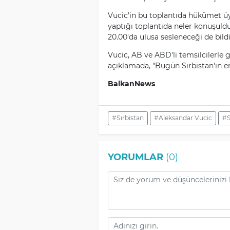
Vucic'in bu toplantıda hükümet üy
yaptığı toplantıda neler konuşulduğ
20.00'da ulusa sesleneceği de bildir
Vucic, AB ve ABD'li temsilcilerle 
açıklamada, "Bugün Sırbistan'ın en 
BalkanNews
#Sırbistan
#Aleksandar Vucic
#
YORUMLAR
(0)