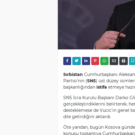
Sırbistan
Cumhurbaşkanı Aleksanda 
Partisi'nin (
SNS
) üst düzey isimler
başkanlığından
istifa
etmeye hazır 
SNS İcra Kurulu Başkanı Darko Gli
gerçekleştirdiklerini belirterek, h
desteklemese de Vucic'in genel ba
dile getirdiğini aktardı.
Öte yandan, bugün Kosova gündemi
konusu toplantıya Cumhurbaşkanı V