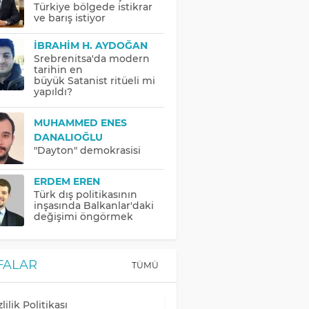
Türkiye bölgede istikrar
ve barış istiyor
İBRAHIM H. AYDOĞAN
Srebrenitsa'da modern
tarihin en
büyük Satanist ritüeli mi
yapıldı?
MUHAMMED ENES
DANALIOĞLU
"Dayton" demokrasisi
ERDEM EREN
Türk dış politikasının
inşasında Balkanlar'daki
değişimi öngörmek
FALAR
TÜMÜ
lilik Politikası