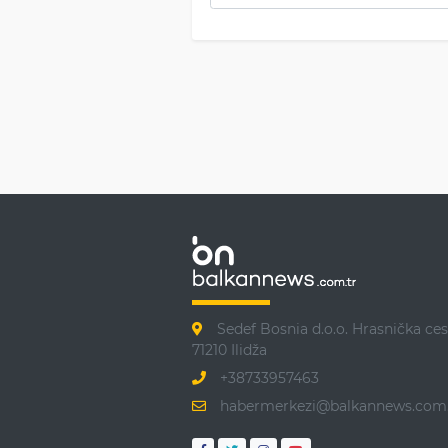
Sedef Bosnia d.o.o. Hrasnička ces
71210 Ilidža
+38733957463
habermerkezi@balkannews.com.