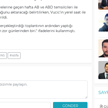
elerine geçen hafta AB ve ABD temsilcileri ile
unu aktaracağı belirtilirken, Vucic'in yerel saat ile
ildi.
gerçekleştirdiği toplantının ardından yaptığı
zor günlerinden biri." ifadelerini kullanmıştı.
SNS
#istifa
SAY
GÖNDER
Giz