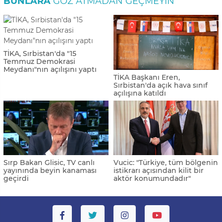
BUNLARA
GÖZ ATMADAN GEÇMEYIN
TİKA, Sırbistan'da "15
Temmuz Demokrasi
Meydanı"nın açılışını yaptı
TİKA Başkanı Eren,
Sırbistan'da açık hava sınıf
açılışına katıldı
Sırp Bakan Glisic, TV canlı
Vucic: "Türkiye, tüm bölgenin
yayınında beyin kanaması
istikrarı açısından kilit bir
geçirdi
aktör konumundadır"