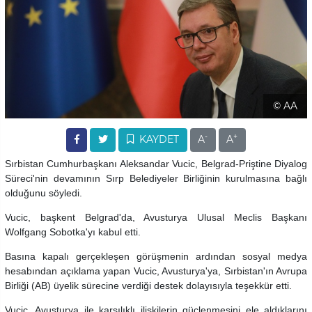
© AA
-
+
KAYDET
A
A
Sırbistan Cumhurbaşkanı Aleksandar Vucic, Belgrad-Priştine Diyalog
Süreci'nin devamının Sırp Belediyeler Birliğinin kurulmasına bağlı
olduğunu söyledi.
Vucic, başkent Belgrad'da, Avusturya Ulusal Meclis Başkanı
Wolfgang Sobotka'yı kabul etti.
Basına kapalı gerçekleşen görüşmenin ardından sosyal medya
hesabından açıklama yapan Vucic, Avusturya'ya, Sırbistan'ın Avrupa
Birliği (AB) üyelik sürecine verdiği destek dolayısıyla teşekkür etti.
Vucic, Avusturya ile karşılıklı ilişkilerin güçlenmesini ele aldıklarını