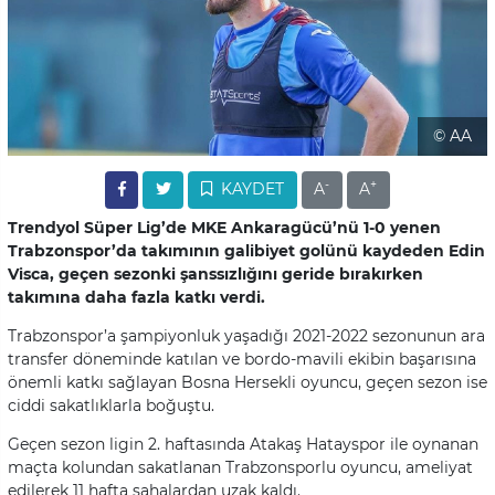
© AA
-
+
KAYDET
A
A
Trendyol Süper Lig’de MKE Ankaragücü’nü 1-0 yenen
Trabzonspor’da takımının galibiyet golünü kaydeden Edin
Visca, geçen sezonki şanssızlığını geride bırakırken
takımına daha fazla katkı verdi.
Trabzonspor’a şampiyonluk yaşadığı 2021-2022 sezonunun ara
transfer döneminde katılan ve bordo-mavili ekibin başarısına
önemli katkı sağlayan Bosna Hersekli oyuncu, geçen sezon ise
ciddi sakatlıklarla boğuştu.
Geçen sezon ligin 2. haftasında Atakaş Hatayspor ile oynanan
maçta kolundan sakatlanan Trabzonsporlu oyuncu, ameliyat
edilerek 11 hafta sahalardan uzak kaldı.