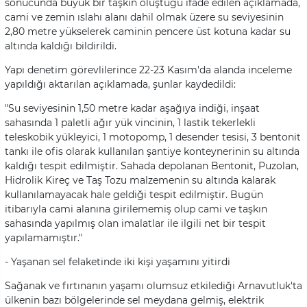
sonucunda büyük bir taşkın oluştuğu ifade edilen açıklamada,
cami ve zemin ıslahı alanı dahil olmak üzere su seviyesinin
2,80 metre yükselerek caminin pencere üst kotuna kadar su
altında kaldığı bildirildi.
Yapı denetim görevlilerince 22-23 Kasım'da alanda inceleme
yapıldığı aktarılan açıklamada, şunlar kaydedildi:
"Su seviyesinin 1,50 metre kadar aşağıya indiği, inşaat
sahasında 1 paletli ağır yük vincinin, 1 lastik tekerlekli
teleskobik yükleyici, 1 motopomp, 1 desender tesisi, 3 bentonit
tankı ile ofis olarak kullanılan şantiye konteynerinin su altında
kaldığı tespit edilmiştir. Sahada depolanan Bentonit, Puzolan,
Hidrolik Kireç ve Taş Tozu malzemenin su altında kalarak
kullanılamayacak hale geldiği tespit edilmiştir. Bugün
itibarıyla cami alanına girilememiş olup cami ve taşkın
sahasında yapılmış olan imalatlar ile ilgili net bir tespit
yapılamamıştır."
- Yaşanan sel felaketinde iki kişi yaşamını yitirdi
Sağanak ve fırtınanın yaşamı olumsuz etkilediği Arnavutluk'ta
ülkenin bazı bölgelerinde sel meydana gelmiş, elektrik