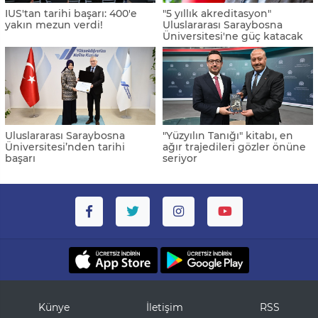
IUS'tan tarihi başarı: 400'e
"5 yıllık akreditasyon"
yakın mezun verdi!
Uluslararası Saraybosna
Üniversitesi'ne güç katacak
Uluslararası Saraybosna
"Yüzyılın Tanığı" kitabı, en
Üniversitesi’nden tarihi
ağır trajedileri gözler önüne
başarı
seriyor
Künye
İletişim
RSS