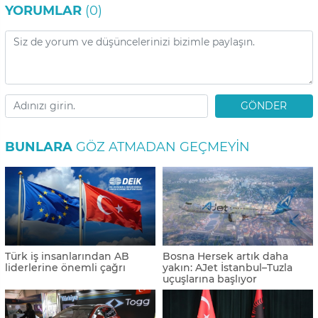
YORUMLAR
(0)
GÖNDER
BUNLARA
GÖZ ATMADAN GEÇMEYIN
Türk iş insanlarından AB
Bosna Hersek artık daha
liderlerine önemli çağrı
yakın: AJet İstanbul–Tuzla
uçuşlarına başlıyor